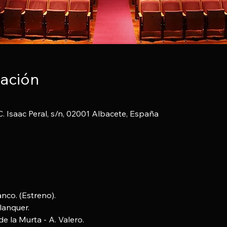
cación
C. Isaac Peral, s/n, 02001 Albacete, España
anco. (Estreno).
anquer.
de la Murta - A. Valero.