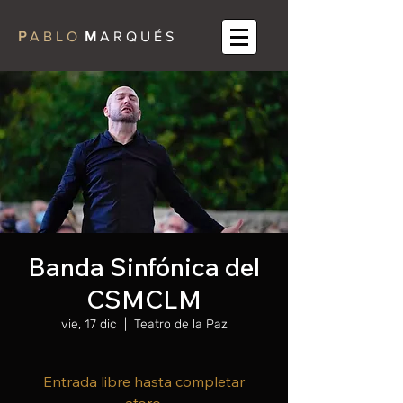
P
A B L O
M
A R Q U É S
Banda Sinfónica del
CSMCLM
vie, 17 dic
  |  
Teatro de la Paz
Entrada libre hasta completar