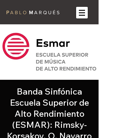
P
A B L O
M
A R Q U É S
Banda Sinfónica
Escuela Superior de
Alto Rendimiento
(ESMAR): Rimsky-
Korsakov, O. Navarro