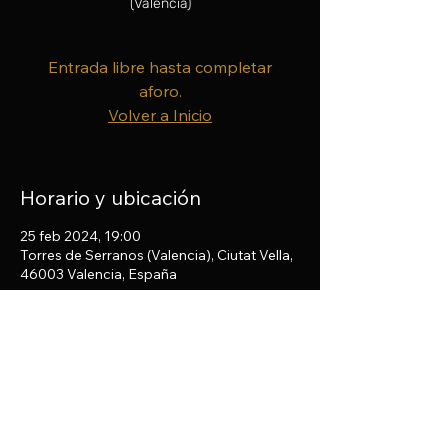
(Valencia)
Entrada libre hasta completar
aforo.
Volver a Inicio
Horario y ubicación
25 feb 2024, 19:00
Torres de Serranos (Valencia), Ciutat Vella,
46003 Valencia, España
Compartir este evento