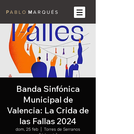
P
A B L O
M
A R Q U É S
Banda Sinfónica
Municipal de
Valencia: La Crida de
las Fallas 2024
dom, 25 feb
  |  
Torres de Serranos