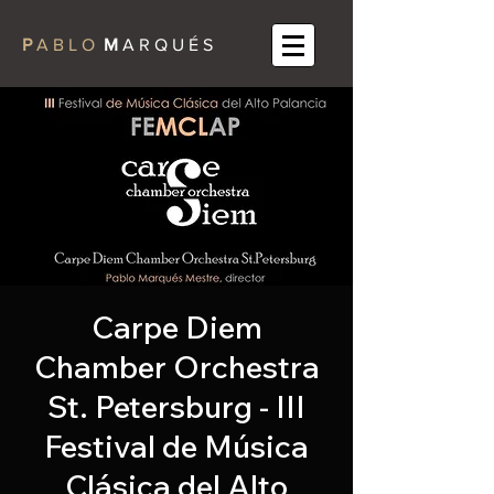
P
A B L O
M
A R Q U É S
Carpe Diem
Chamber Orchestra
St. Petersburg - III
Festival de Música
Clásica del Alto