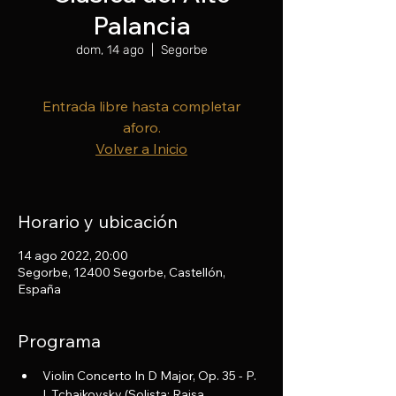
Palancia
dom, 14 ago
  |  
Segorbe
Entrada libre hasta completar
aforo.
Volver a Inicio
Horario y ubicación
14 ago 2022, 20:00
Segorbe, 12400 Segorbe, Castellón,
España
Programa
Violin Concerto In D Major, Op. 35 - P. 
I. Tchaikovsky (Solista: Raisa 