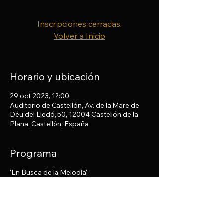
Inscripciones cerradas.
Volver a Inicio
Horario y ubicación
29 oct 2023, 12:00
Auditorio de Castellón, Av. de la Mare de
Déu del Lledó, 50, 12004 Castellón de la
Plana, Castellón, España
Programa
'En Busca de la Melodía':
Symphony No. 1 - J. Brahms