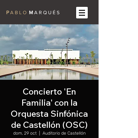
P
A B L O
M
A R Q U É S
Concierto 'En
Familia' con la
Orquesta Sinfónica
de Castellón (OSC)
dom, 29 oct
  |  
Auditorio de Castellón