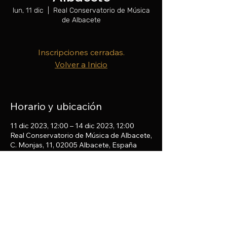
lun, 11 dic
  |  
Real Conservatorio de Música
de Albacete
Inscripciones cerradas.
Volver a Inicio
Horario y ubicación
11 dic 2023, 12:00 – 14 dic 2023, 12:00
Real Conservatorio de Música de Albacete,
C. Monjas, 11, 02005 Albacete, España
Compartir este evento