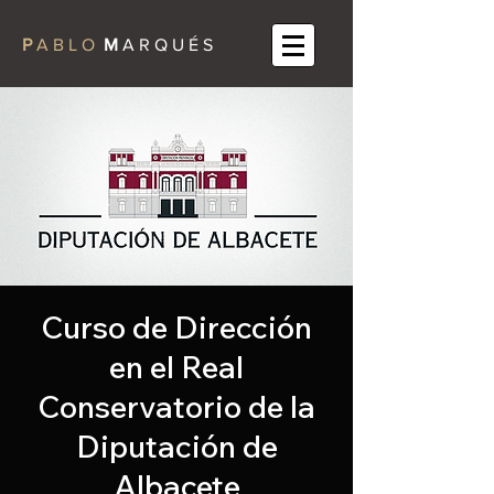
P
A B L O
M
A R Q U É S
Curso de Dirección
en el Real
Conservatorio de la
Diputación de
Albacete