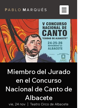
P
A B L O
M
A R Q U É S
Miembro del Jurado
en el Concurso
Nacional de Canto de
Albacete
vie, 24 nov
  |  
Teatro Circo de Albacete