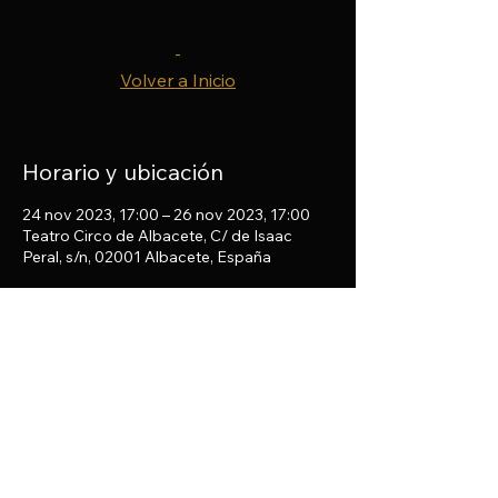
-
Volver a Inicio
Horario y ubicación
24 nov 2023, 17:00 – 26 nov 2023, 17:00
Teatro Circo de Albacete, C/ de Isaac
Peral, s/n, 02001 Albacete, España
Compartir este evento