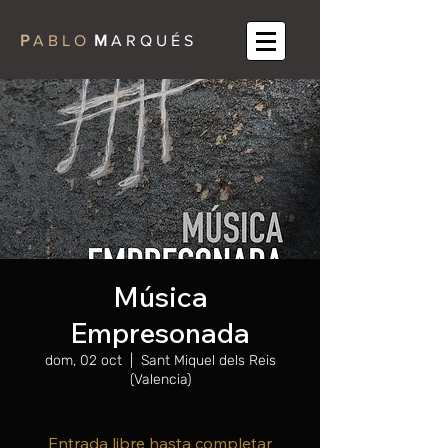
P
A B L O
M
A R Q U É S
Música
Empresonada
dom, 02 oct
  |  
Sant Miquel dels Reis
(Valencia)
Entrada libre hasta completar