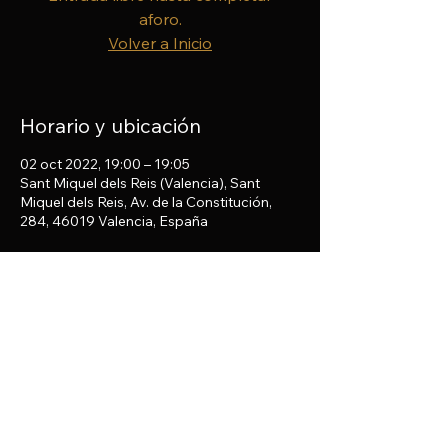
aforo.
Volver a Inicio
Horario y ubicación
02 oct 2022, 19:00 – 19:05
Sant Miquel dels Reis (Valencia), Sant
Miquel dels Reis, Av. de la Constitución,
284, 46019 Valencia, España
Compartir este evento