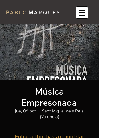
P
A B L O
M
A R Q U É S
Música
Empresonada
jue, 06 oct
  |  
Sant Miquel dels Reis
(Valencia)
Entrada libre hasta completar