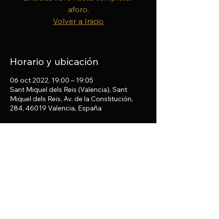
aforo.
Volver a Inicio
Horario y ubicación
06 oct 2022, 19:00 – 19:05
Sant Miquel dels Reis (Valencia), Sant
Miquel dels Reis, Av. de la Constitución,
284, 46019 Valencia, España
Compartir este evento