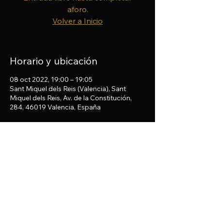
aforo.
Volver a Inicio
Horario y ubicación
08 oct 2022, 19:00 – 19:05
Sant Miquel dels Reis (Valencia), Sant
Miquel dels Reis, Av. de la Constitución,
284, 46019 Valencia, España
Compartir este evento