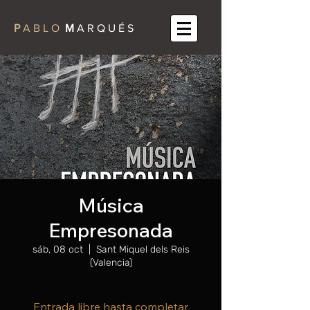
P
A B L O
M
A R Q U É S
Música
Empresonada
sáb, 08 oct
  |  
Sant Miquel dels Reis
(Valencia)
Entrada libre hasta completar