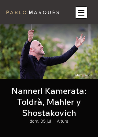
P
A B L O
M
A R Q U É S
Nannerl Kamerata:
Toldrà, Mahler y
Shostakovich
dom, 05 jul
  |  
Altura