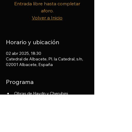
Entrada libre hasta completar
aforo.
Volver a Inicio
Horario y ubicación
02 abr 2025, 18:30
Catedral de Albacete, Pl. la Catedral, s/n,
02001 Albacete, España
Programa
​Obras de Haydn y Cherubini
Compartir este evento