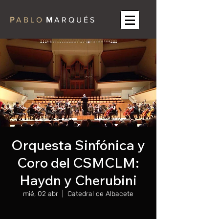
P
A B L O
M
A R Q U É S
Orquesta Sinfónica y
Coro del CSMCLM:
Haydn y Cherubini
mié, 02 abr
  |  
Catedral de Albacete