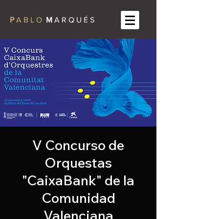
P
A B L O
M
A R Q U É S
V Concurso de
Orquestas
"CaixaBank" de la
Comunidad
Valenciana