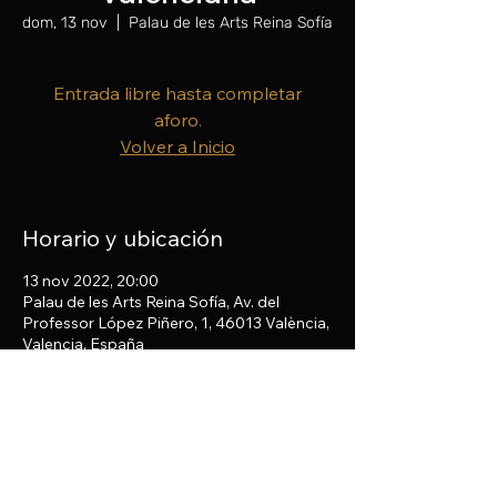
dom, 13 nov
  |  
Palau de les Arts Reina Sofía
Entrada libre hasta completar
aforo.
Volver a Inicio
Horario y ubicación
13 nov 2022, 20:00
Palau de les Arts Reina Sofía, Av. del
Professor López Piñero, 1, 46013 València,
Valencia, España
Compartir este evento