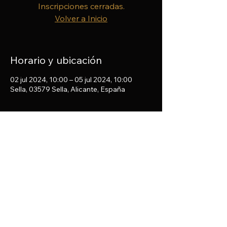
Inscripciones cerradas.
Volver a Inicio
Horario y ubicación
02 jul 2024, 10:00 – 05 jul 2024, 10:00
Sella, 03579 Sella, Alicante, España
Compartir este evento
© Pablo Marqués Mestre 2019