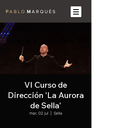
P
A B L O
M
A R Q U É S
VI Curso de
Dirección 'La Aurora
de Sella'
mar, 02 jul
  |  
Sella