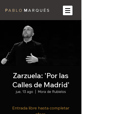
P
A B L O
M
A R Q U É S
Zarzuela: 'Por las
Calles de Madrid'
jue, 13 ago
  |  
Mora de Rubielos
Entrada libre hasta completar