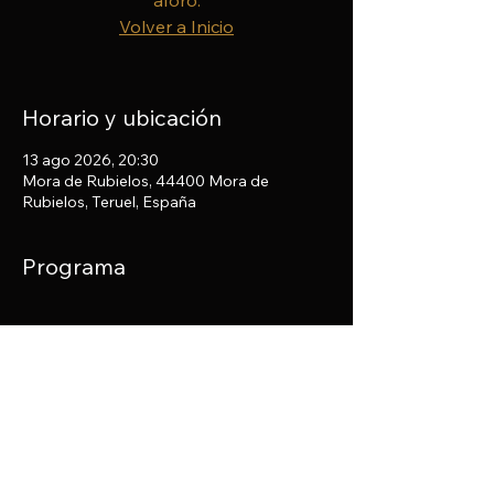
aforo.
Volver a Inicio
Horario y ubicación
13 ago 2026, 20:30
Mora de Rubielos, 44400 Mora de
Rubielos, Teruel, España
Programa
Compartir este evento